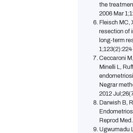
the treatment
2006 Mar 1;1
Fleisch MC, 
resection of
long-term re
1;123(2):224
Ceccaroni M, 
Minelli L, Ru
endometriosi
Negrar method
2012 Jul;26(
Darwish B, R
Endometriosi
Reprod Med.
Ugwumadu L, 