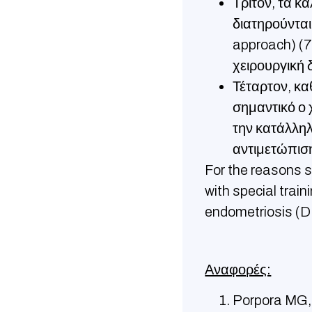
Τρίτον, τα κ
διατηρούντα
approach) (7
χειρουργική δ
Τέταρτον, κα
σημαντικό ο 
την κατάλλη
αντιμετώπιση
For the reasons s
with special train
endometriosis (D
Αναφορές:
Porpora MG, 