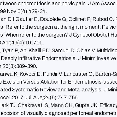
between endometriosis and pelvic pain. J Am Assoc
999 Nov;6(4):429-34.
an Dit Gautier E, Doucède G, Collinet P, Rubod C. 
s: Refer to the surgeon at the right moment: Pelvic
s: When refer to the surgeon? J Gynecol Obstet H
 Apr;49(4):101701.
yan P, Abi Khalil ED, Samuel D, Obias V. Multidisc
 Deeply Infiltrative Endometriosis. J Minim Invasive
r;25(3):389-390.
anwa K, Kovoor E, Pundir V, Lancaster G, Barton-S
 Excision Versus Ablation for Endometriosis-asso
dated Systematic Review and Meta-analysis. J Min
ecol. 2017 Jul-Aug;24(5):747-756.
ark TJ, Chakravati S, Mann CH, Gupta JK. Efficacy
excision of visually diagnosed peritoneal endometri