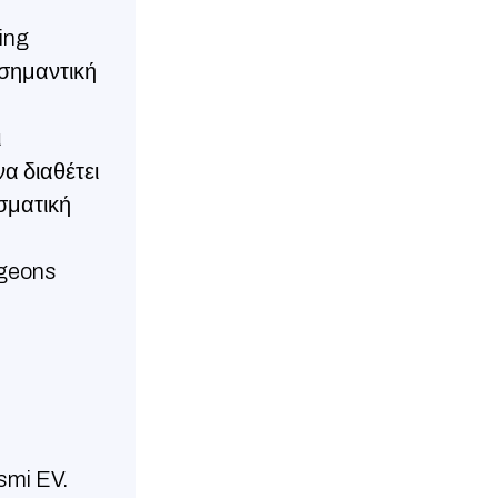
ing
 σημαντική
ι
να διαθέτει
σματική
rgeons
smi EV.