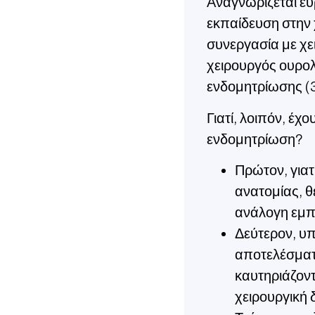
Αναγνωρίζεται ευ
εκπαίδευση στην χ
συνεργασία με χε
χειρουργός ουρολό
ενδομητρίωσης (3
Γιατί, λοιπόν, έχ
ενδομητρίωση?
Πρώτον, για
ανατομίας, θ
ανάλογη εμπε
Δεύτερον, υ
αποτελέσματα
καυτηριάζοντ
χειρουργική 