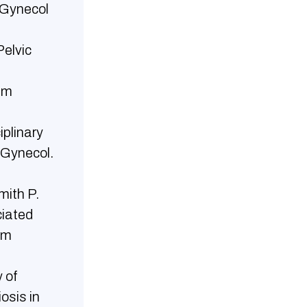
 Gynecol
Pelvic
um
iplinary
 Gynecol.
mith P.
ciated
im
 of
osis in