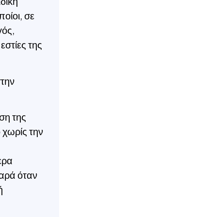
ιδική
ποίοι, σε
γός,
εστίες της
στην
ση της
 χωρίς την
ερα
παρά όταν
ή