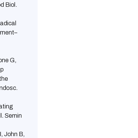
d Biol.
adical
vement–
ione G,
ep
the
Endosc.
ating
ll. Semin
, John B,