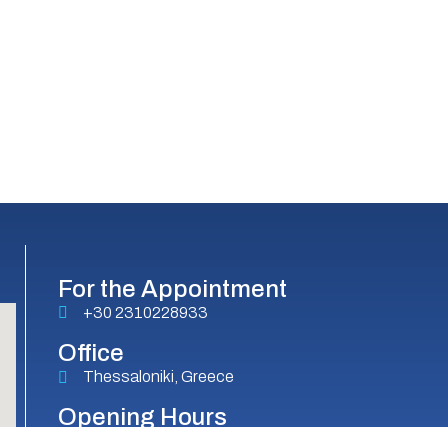
For the Appointment
+30 2310228933
Office
Thessaloniki, Greece
Opening Hours
Monday – Friday: 8 a.m. – 9 p.m.