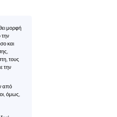
θει μορφή
 την
όσο και
σης,
στη, τους
ε την
ν από
οι, όμως,