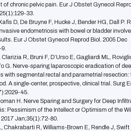
 of chronic pelvic pain. Eur J Obstet Gynecol Repro
25(1):129-33.
Xafis D, De Bruyne F, Hucke J, Bender HG, Dall P. R
 invasive endometriosis with bowel or bladder invol
sults. Eur J Obstet Gynecol Reprod Biol. 2005 Dec
-9.
Clarizia R, Bruni F, D’Urso E, Gagliardi ML, Rovigl
ffo G. Nerve-sparing laparoscopic eradication of de
s with segmental rectal and parametrial resection: 
. A single-center, prospective, clinical trial. Surg 
7):2029-45.
oman H. Nerve Sparing and Surgery for Deep Infiltr
s: Pessimism of the Intellect or Optimism of the Wi
 2017 Jan;35(1):72-80.
Chakrabarti R, Williams-Brown E, Rendle J, Swift I