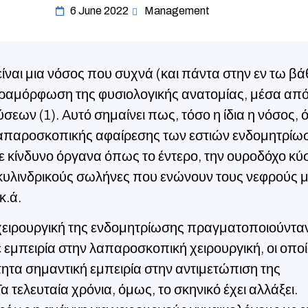
6 June 2022
Management
ίναι μια νόσος που συχνά (και πάντα στην εν τω βά
αραμόρφωση της φυσιολογικής ανατομίας, μέσα από
εων (1). Aυτό σημαίνει πως, τόσο η ίδια η νόσος, 
απαροσκοπικής αφαίρεσης των εστιών ενδομητρίω
σε κίνδυνο όργανα όπως το έντερο, την ουροδόχο κύ
κυλινδρικούς σωλήνες που ενώνουν τους νεφρούς μ
κ.ά.
 χειρουργική της ενδομητρίωσης πραγματοποιούντα
 εμπειρία στην λαπαροσκοπική χειρουργική, οι οποί
τητα σημαντική εμπειρία στην αντιμετώπιση της
 τελευταία χρόνια, όμως, το σκηνικό έχει αλλάξει.