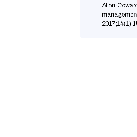
Allen-Coward 
management o
2017;14(1):1