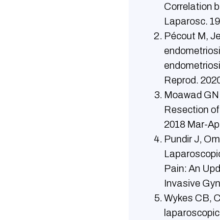
Correlation 
Laparosc. 1
Pécout M, Je
endometriosi
endometriosi
Reprod. 2020
Moawad GN, T
Resection of
2018 Mar-Ap
Pundir J, Om
Laparoscopic
Pain: An Up
Invasive Gyn
Wykes CB, Cl
laparoscopic 