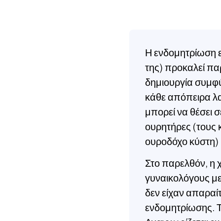
Η ενδομητρίωση ε
της) προκαλεί π
δημιουργία συμφύσ
κάθε απόπειρα λ
μπορεί να θέσει 
ουρητήρες (τους 
ουροδόχο κύστη) 
Στο παρελθόν, η
γυναικολόγους με
δεν είχαν απαραί
ενδομητρίωσης. Τα