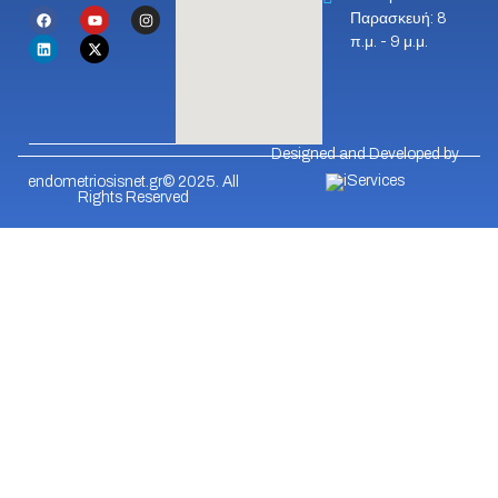
Παρασκευή: 8
π.μ. - 9 μ.μ.
Designed and Developed by
endometriosisnet.gr© 2025. All
Rights Reserved