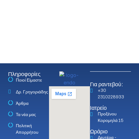
Πληροφορίες
Ποιοί Είμαστε
Για ραντεβού:
+30
Δρ. Γρηγοριάδης
2310228933
Άρθρα
Ιατρείο
Προξένου
Τα νέα μας
Κορομηλά 15
Πολιτική
Ωράριο
Απορρήτου
Δευτέρα -