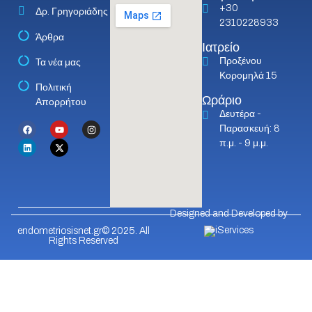
+30
Δρ. Γρηγοριάδης
2310228933
Άρθρα
Ιατρείο
Προξένου
Τα νέα μας
Κορομηλά 15
Πολιτική
Ωράριο
Απορρήτου
Δευτέρα -
Παρασκευή: 8
π.μ. - 9 μ.μ.
Designed and Developed by
endometriosisnet.gr© 2025. All
Rights Reserved