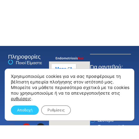
Πληροφορίες
Ποιοί Είμαστε
Για ραντεβού:
+30
Δρ. Γρηγοριάδης
Χρησιμοποιούμε cookies για να σας προσφέρουμε τη
2310228933
βέλτιστη εμπειρία πλοήγησης στον ιστότοπό μας.
Άρθρα
Μπορείτε να μάθετε περισσότερα σχετικά με τα cookies
Ιατρείο
που χρησιμοποιούμε ή να τα απενεργοποιήσετε στις
Προξένου
Τα νέα μας
ρυθμίσεις
.
Κορομηλά 15
Πολιτική
Αποδοχή
Ρυθμίσεις
Ωράριο
Απορρήτου
Δευτέρα -
Παρασκευή: 8
π.μ. - 9 μ.μ.