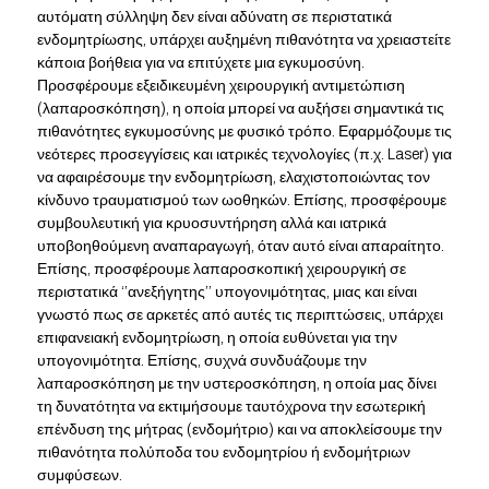
αυτόματη σύλληψη δεν είναι αδύνατη σε περιστατικά
ενδομητρίωσης, υπάρχει αυξημένη πιθανότητα να χρειαστείτε
κάποια βοήθεια για να επιτύχετε μια εγκυμοσύνη.
Προσφέρουμε εξειδικευμένη χειρουργική αντιμετώπιση
(λαπαροσκόπηση), η οποία μπορεί να αυξήσει σημαντικά τις
πιθανότητες εγκυμοσύνης με φυσικό τρόπο. Εφαρμόζουμε τις
νεότερες προσεγγίσεις και ιατρικές τεχνολογίες (π.χ. Laser) για
να αφαιρέσουμε την ενδομητρίωση, ελαχιστοποιώντας τον
κίνδυνο τραυματισμού των ωοθηκών. Επίσης, προσφέρουμε
συμβουλευτική για κρυοσυντήρηση αλλά και ιατρικά
υποβοηθούμενη αναπαραγωγή, όταν αυτό είναι απαραίτητο.
Επίσης, προσφέρουμε λαπαροσκοπική χειρουργική σε
περιστατικά ‘’ανεξήγητης’’ υπογονιμότητας, μιας και είναι
γνωστό πως σε αρκετές από αυτές τις περιπτώσεις, υπάρχει
επιφανειακή ενδομητρίωση, η οποία ευθύνεται για την
υπογονιμότητα. Επίσης, συχνά συνδυάζουμε την
λαπαροσκόπηση με την υστεροσκόπηση, η οποία μας δίνει
τη δυνατότητα να εκτιμήσουμε ταυτόχρονα την εσωτερική
επένδυση της μήτρας (ενδομήτριο) και να αποκλείσουμε την
πιθανότητα πολύποδα του ενδομητρίου ή ενδομήτριων
συμφύσεων.