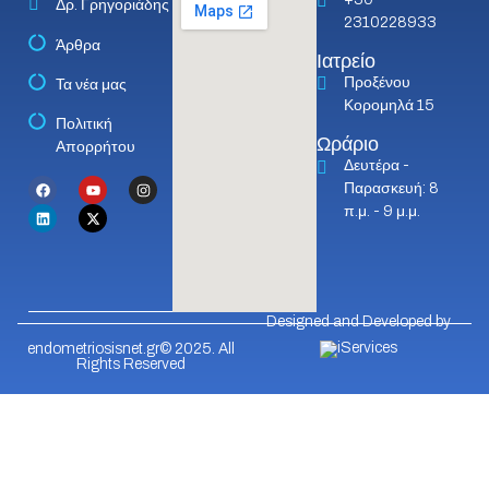
Δρ. Γρηγοριάδης
2310228933
Άρθρα
Ιατρείο
Προξένου
Τα νέα μας
Κορομηλά 15
Πολιτική
Ωράριο
Απορρήτου
Δευτέρα -
Παρασκευή: 8
π.μ. - 9 μ.μ.
Designed and Developed by
endometriosisnet.gr© 2025. All
Rights Reserved