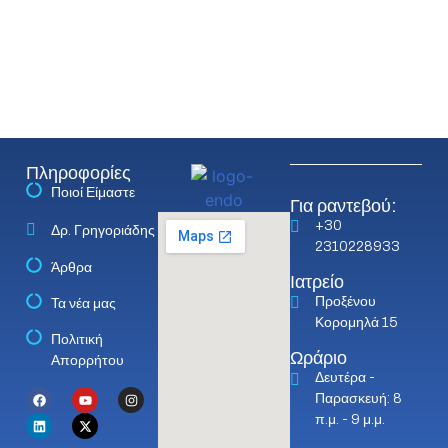
Πληροφορίες
Ποιοί Είμαστε
Για ραντεβού:
+30
Δρ. Γρηγοριάδης
2310228933
Άρθρα
Ιατρείο
Προξένου
Τα νέα μας
Κορομηλά 15
Πολιτική
Ωράριο
Απορρήτου
Δευτέρα -
Παρασκευή: 8
π.μ. - 9 μ.μ.